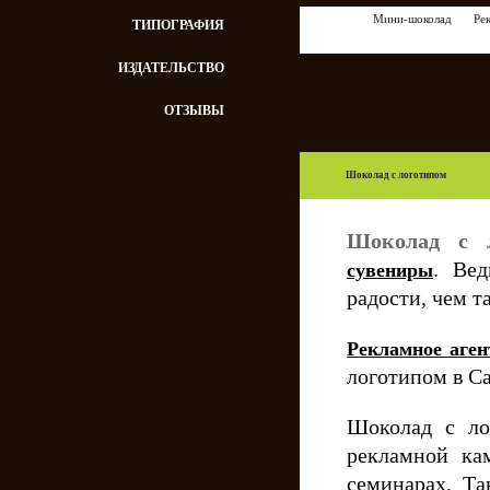
Мини-шоколад
Ре
ТИПОГРАФИЯ
ИЗДАТЕЛЬСТВО
ОТЗЫВЫ
Шоколад с логотипом
Шоколад с
. Ве
сувениры
радости, чем т
Рекламное аген
логотипом в С
Шоколад с ло
рекламной ка
семинарах. Та