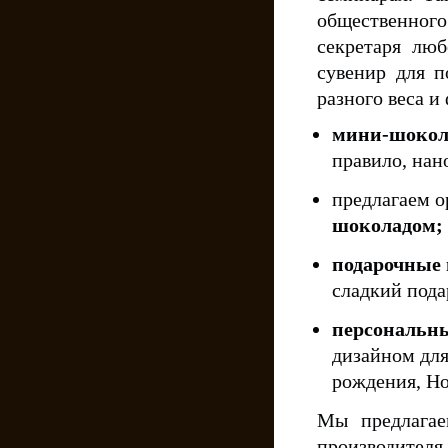
общественного
секретаря лю
сувенир для п
разного веса и
мини-шоко
правило, нан
предлагаем 
шоколадом;
подарочные
сладкий пода
персональн
дизайном для
рождения, Но
Мы предлагае
производителя 