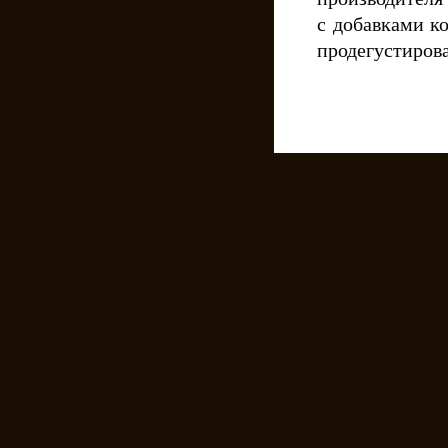
с добавками к
продегустирова