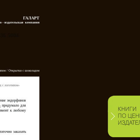
ГАЛАРТ
о - издательская  компания
336 5004
ипом
/ Открытки с шоколадом
д с логотипом»
ение эндорфинов
придумало для
»
лимент к любому
аточно заказать