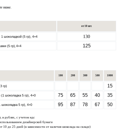
е ниже.
от 10 шт.
130
1 шоколадкой (5 гр), 4+4
125
ами (5 гр)
4+4
,
100
200
300
500
1000
15
3 гр)
75
65
55
40
35
(1 шоколадка 5 гр), 4+0
95
87
78
67
50
 шоколадка 5 гр), 4+0
т, в рублях, с учетом ндс
 использованием дизайнерской бумаги
от 10 до 25 дней (в зависимости от наличия шоколада на складе)