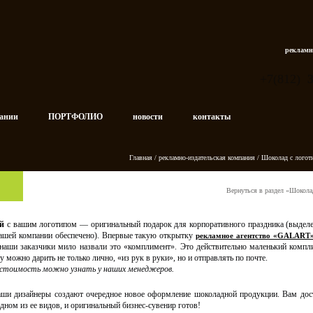
рекламн
+7(812)
пании
ПОРТФОЛИО
новости
контакты
Главная
/
рекламно-издательская компания
/
Шоколад с логот
Вернуться в раздел «Шокола
ой
с вашим логотипом
— оригинальный подарок для корпоративного праздника (выдел
вашей компании обеспечено). Впервые такую открытку
рекламное агентство «GALART
 наши заказчики мило назвали это «комплимент». Это действительно маленький комп
 можно дарить не только лично, «из рук в руки», но и отправлять по почте.
стоимость можно узнать у наших менеджеров.
ши дизайнеры создают очередное новое оформление шоколадной продукции. Вам дост
дном из ее видов, и оригинальный бизнес-сувенир готов!