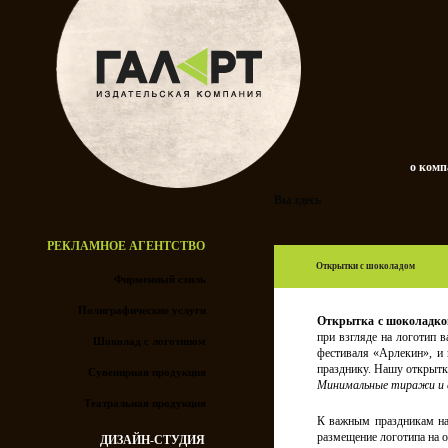
о ком
Вы здесь
РЕКЛАМНОЕ АГЕНТСТВО
Открытки с шоколадом
Фирменный стиль
Полиграфические услуги
Открытка с шоколадк
при взгляде на логотип 
Шоколад с логотипом
фестиваля «Арлекин», и
празднику. Нашу открытку
Сувенирная продукция
Минимальные тиражи и 
Театральная продукция
К важным праздникам на
размещение логотипа на о
ДИЗАЙН-СТУДИЯ