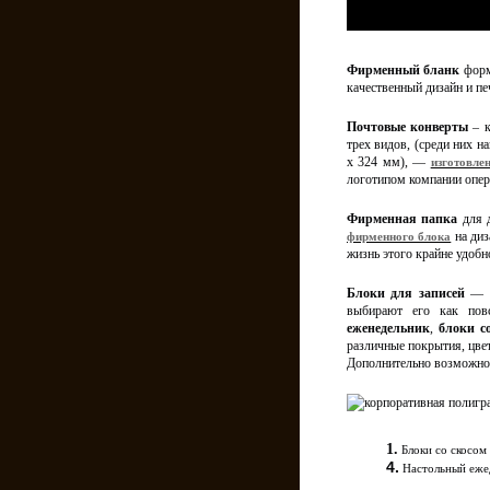
Фирменный бланк
форм
качественный дизайн и п
Почтовые конверты
– 
трех видов, (среди них н
х 324 мм), —
изготовле
логотипом компании опера
Фирменная папка
для д
на диз
фирменного блока
жизнь этого крайне удобн
Блоки для записей
— 
выбирают его как пов
еженедельник
,
блоки со
различные покрытия, цве
Дополнительно возможно 
1.
Блоки со скосом
4.
Настольный еж