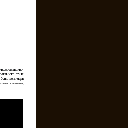
информационно-
ративного стиля
 быть воплощен
нение фольгой
,