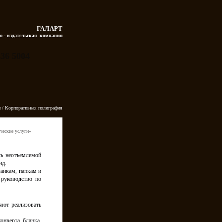
ГАЛАРТ
о - издательская  компания
336 5004
и
/ Корпоративная полиграфия
ческие услуги»
сь неотъемлемой
нд.
ланкам, папкам и
руководство по
ют реализовать
конверта, бланка,