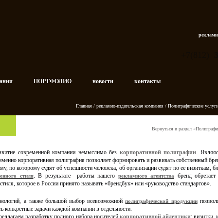
рекламн
+7(812)
пании
ПОРТФОЛИО
новости
контакты
Главная
/
рекламно-издательская компания
/
Полиграфические услуг
Вернуться в раздел «Полиграфи
азвитие современной компании немыслимо без
корпоративной полиграфии
. Являя
 именно корпоративная полиграфия позволяет формировать и развивать собственный бре
, по которому судят об успешности человека, об организации судят по ее визиткам, б
. В результате работы нашего
бренд обретает 
енного стиля
рекламного агентства
тиля, которое в России принято называть «брендбук» или «руководство стандартов».
хнологий, а также большой выбор всевозможной
позволя
полиграфической продукции
ь конкретные задачи каждой компании в отдельности.
редлагаем разработку полного набора носителей
корпоративной айдентики
: визитки, 