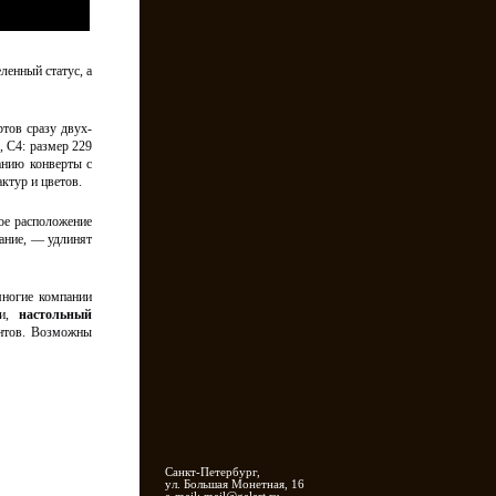
енный статус, а
ртов сразу двух-
, С4: размер 229
анию конверты с
ктур и цветов.
ое расположение
вание, — удлинят
многие компании
ии,
настольный
нтов. Возможны
Санкт-Петербург,
ул. Большая Монетная, 16