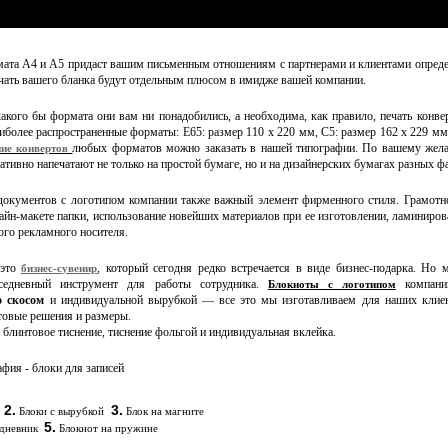
ата А4 и А5 придаст вашим письменным отношениям с партнерами и клиентами определ
ечать вашего бланка будут отдельным плюсом в имидже вашей компании.
какого бы формата они вам ни понадобились, а необходима, как правило, печать конве
аиболее распространенные форматы: Е65: размер 110 x 220 мм, С5: размер 162 х 229 мм
любых форматов можно заказать в нашей типографии. По вашему жел
ние конвертов
тивно напечатают не только на простой бумаге, но и на дизайнерских бумагах разных фа
окументов с логотипом компании также важный элемент фирменного стиля. Грамотн
айн-макете папки, иcпользование новейших материалов при ее изготовлении, ламиниро
ого рекламного носителя.
это
, который сегодня редко встречается в виде бизнес-подарка. Но 
бизнес-сувенир
седневный инструмент для работы сотрудника.
компан
Блокноты с логотипом
 скосом
и индивидуальной вырубкой — все это мы изготавливаем для наших клие
товые решения и размеры.
блинтовое тиснение, тиснение фольгой и индивидуальная вклейка.
2.
3.
Блоки с вырубкой
Блок на магните
5.
едневник
Блокнот на пружине