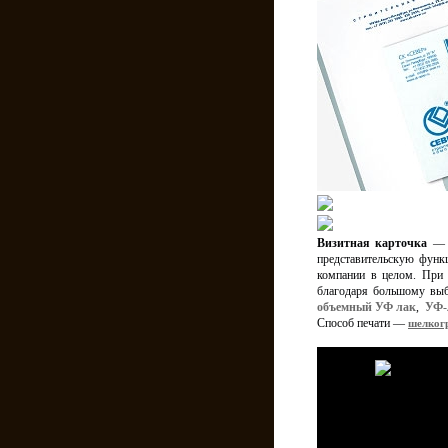
Визитная карточка
— э
представительскую функ
компании в целом. Пр
благодаря большому выб
объемный УФ лак
,
УФ-
Способ печати —
шелког