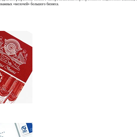
х важных «мелочей» большого бизнеса.